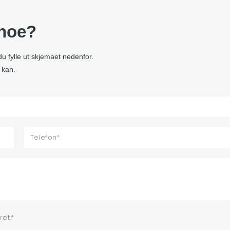
 noe?
 fylle ut skjemaet nedenfor.
i kan.
ret.*