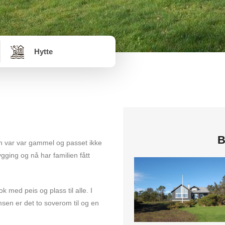
Hytte
B
n var var gammel og passet ikke
gging og nå har familien fått
 med peis og plass til alle. I
sen er det to soverom til og en