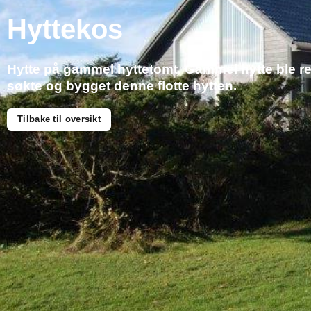
Hyttekos
Hytte på gammel hyttetomt. Gammel hytte ble re
søkte og bygget denne flotte hytten.
Tilbake til oversikt