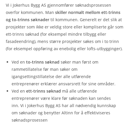
Vi i Jokerhus Bygg AS gjennomfører søknadsprosessen
overfor kommunen. Man
skiller normalt mellom ett-trinns
og to-trinns søknader
til kommunen. Generelt er det slik at
prosjekter som ikke er veldig store eller kompliserte går som
ett-trinns søknad (for eksempel mindre tilbygg eller
fasadeendring), mens større prosjekter søkes om i to trinn
(for eksempel oppføring av enebolig eller lofts-utbygginger).
Ved en
to-trinns søknad
søker man først om
rammetillatelse før man søker om
igangsettingstillatelse der alle utførende
entreprenører erklærer ansvarsrett for sine områder.
Ved en
ett-trinns søknad
må alle utførende
entreprenører være klare før søknaden kan sendes
inn. Vi i Jokerhus Bygg AS har all nødvendig kunnskap
om søknader og benytter Altinn for å effektiviseres
søknadsprosessen