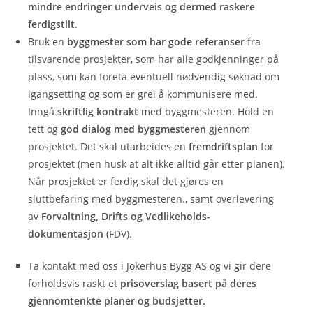
mindre endringer underveis og dermed raskere
ferdigstilt
.
Bruk en
byggmester som har gode referanser
fra
tilsvarende prosjekter, som har alle godkjenninger på
plass, som kan foreta eventuell nødvendig søknad om
igangsetting og som er grei å kommunisere med.‍
Inngå
skriftlig kontrakt
med byggmesteren.‍
Hold en
tett og
god dialog med byggmesteren
gjennom
prosjektet.
Det skal utarbeides en
fremdriftsplan
for
prosjektet (men husk at alt ikke alltid går etter planen)‍.
Når prosjektet er ferdig skal det gjøres en
s
luttbefaring med byggmesteren., samt overlevering
av
Fo
rvaltning, Drifts og Vedlikeholds-
dokumentasjon
(FDV).
Ta kontakt med oss i Jokerhus Bygg AS og vi gir dere
forholdsvis raskt et
prisoverslag basert på deres
gjennomtenkte planer og budsjetter.