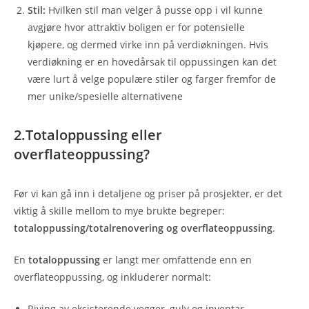
Stil:
Hvilken stil man velger å pusse opp i vil kunne
avgjøre hvor attraktiv boligen er for potensielle
kjøpere, og dermed virke inn på verdiøkningen. Hvis
verdiøkning er en hovedårsak til oppussingen kan det
være lurt å velge populære stiler og farger fremfor de
mer unike/spesielle alternativene
2.Totaloppussing eller
overflateoppussing?
Før vi kan gå inn i detaljene og priser på prosjekter, er det
viktig å skille mellom to mye brukte begreper:
totaloppussing/totalrenovering og overflateoppussing
.
En
totaloppussing
er langt mer omfattende enn en
overflateoppussing, og inkluderer normalt:
Riving av eksisterende vegger, gulv og inventar‍